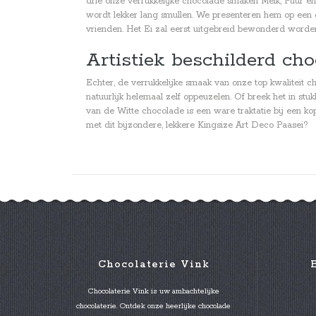
drie onze verrukkelijke chocolade smaken Melk, Puur en
wordt lekker lang smullen. We presenteren hem op een g
vrienden. Het Ei zal eerst uitgebreid bewonderd worden 
Artistiek beschilderd cho
Echter, de verrukkelijke smaak van onze top kwaliteit c
natuurlijk helemaal zelf oppeuzelen. Of breek het in st
van de Witte chocolade is een ware traktatie bij een ko
met dit bijzondere, lekkere Kingsize Art Deco Paasei?
Chocolaterie Vink
Chocolaterie Vink is uw ambachtelijke
chocolaterie. Ontdek onze heerlijke chocolade