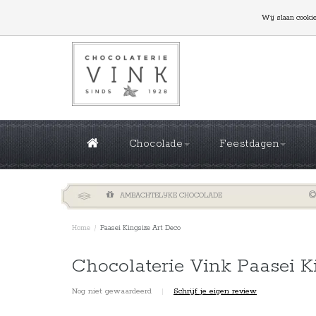
GROTE OPLAGES NODIG? NEEM CONTACT MET ONS
Wij slaan cooki
Chocolade
Feestdagen
AMBACHTELIJKE CHOCOLADE
Home
/
Paasei Kingsize Art Deco
Chocolaterie Vink Paasei K
Nog niet gewaardeerd
|
Schrijf je eigen review