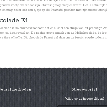
 Wit. De artistieke decoratie wordt aangebracht met de twee andere smaken.
ouden voetje waardoor zijn uitstraling nog chiquer wordt. Het is natuurlijk 
en mag zeker ook een tijdje op de Paastafel pronken met zijn mooie uiterlijk
colade Ei
hocolade is zo onweerstaanbaar dat er al snel een stukje van dit prachtige A
ukken en deel royaal uit. De zachte zoete smaak van de Melkchocolade, de kr
pje thee of koffie. Dit chocolade Paasei zal daarom de feestvreugde tijdens h
Betaalmethoden
Nieuwsbrief
Wilt u op de hoogte blijven?