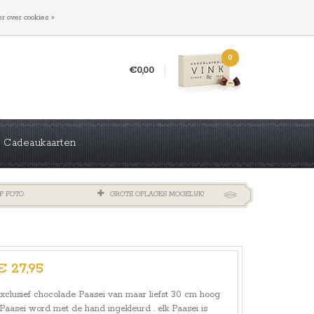
INLOGGEN
REGISTREREN
r over cookies »
0
€0,00
Cadeaukaarten
F FOTO
GROTE OPLAGES MOGELIJK!
€ 27,95
xclusief chocolade Paasei van maar liefst 30 cm hoog
 Paasei word met de hand ingekleurd . elk Paasei is