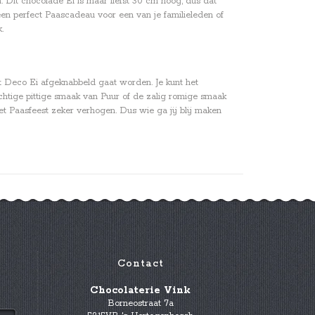
 Dit chocolade Ei is maar liefst 30 cm hoog, dus dat
een perfect Paascadeau voor een van je familieleden of
.
rt Deco Ei afgeknabbeld gaat worden. Je kunt het
achtige pittige smaak van Puur of de zalig romige smaak
et Paasfeest zeker verhogen. Dus wie ga jij blij maken
Contact
Chocolaterie Vink
Borneostraat 7a