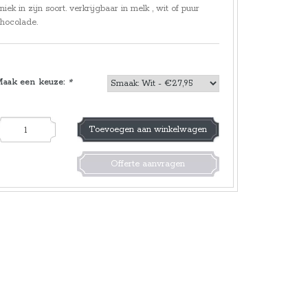
niek in zijn soort. verkrijgbaar in melk , wit of puur
hocolade.
Maak een keuze:
*
Toevoegen aan winkelwagen
Offerte aanvragen