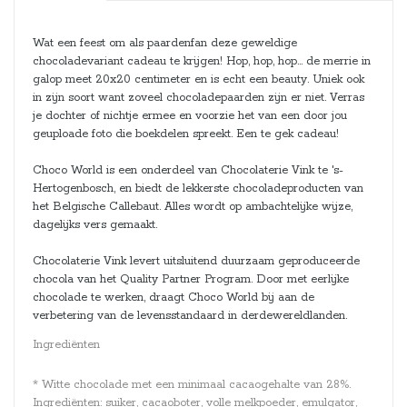
Wat een feest om als paardenfan deze geweldige
chocoladevariant cadeau te krijgen! Hop, hop, hop... de merrie in
galop meet 20x20 centimeter en is echt een beauty. Uniek ook
in zijn soort want zoveel chocoladepaarden zijn er niet. Verras
je dochter of nichtje ermee en voorzie het van een door jou
geuploade foto die boekdelen spreekt. Een te gek cadeau!
Choco World is een onderdeel van Chocolaterie Vink te 's-
Hertogenbosch, en biedt de lekkerste chocoladeproducten van
het Belgische Callebaut. Alles wordt op ambachtelijke wijze,
dagelijks vers gemaakt.
Chocolaterie Vink levert uitsluitend duurzaam geproduceerde
chocola van het Quality Partner Program. Door met eerlijke
chocolade te werken, draagt Choco World bij aan de
verbetering van de levensstandaard in derdewereldlanden.
Ingrediënten
* Witte chocolade met een minimaal cacaogehalte van 28%.
Ingrediënten: suiker, cacaoboter, volle melkpoeder, emulgator,