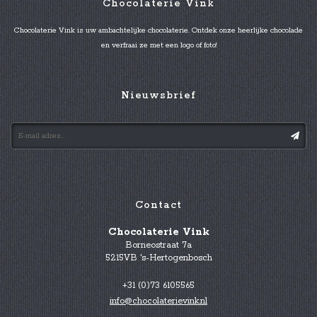
Chocolaterie Vink
Chocolaterie Vink is uw ambachtelijke chocolaterie. Ontdek onze heerlijke chocolade
en verfraai ze met een logo of foto!
Nieuwsbrief
Contact
Chocolaterie Vink
Borneostraat 7a
5215VB 's-Hertogenbosch
+31 (0)73 6105565
info@chocolaterievink.nl