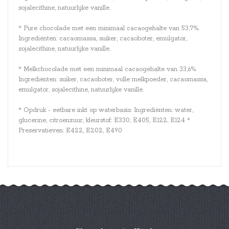
sojalecithine, natuurlijke vanille.
* Pure chocolade met een minimaal cacaogehalte van 53,7%.
Ingrediënten: cacaomassa, suiker, cacaoboter, emulgator,
sojalecithine, natuurlijke vanille.
* Melkchocolade met een minimaal cacaogehalte van 33,6%.
Ingrediënten: suiker, cacaoboter, volle melkpoeder, cacaomassa,
emulgator, sojalecithine, natuurlijke vanille.
* Opdruk - eetbare inkt op waterbasis. Ingrediënten: water,
glucerine, citroenzuur, kleurstof: E330, E405, E122, E124 *
Preservatieven: E422, E202, E490