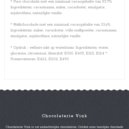
* Pure chocolade met een minimaal cacaogehalte van 53,7%.
Ingrediënten: cacaomassa, suiker, cacaoboter, emulgator,
sojalecithine, natuurlijke vanille.
* Melkchocolade met een minimaal cacaogehalte van 33,6%.
Ingrediënten: suiker, cacaoboter, volle melkpoeder, cacaomassa,
emulgator, sojalecithine, natuurlijke vanille.
* Opdruk - eetbare inkt op waterbasis. Ingrediënten: water,
glucerine, citroenzuur, kleurstof: E330, E405, E122, E124 *
Preservatieven: E422, E202, E490
Chocolaterie Vink
Chocolaterie Vink is uw ambachtelijke chocolaterie. Ontdek onze heerlijke chocolade