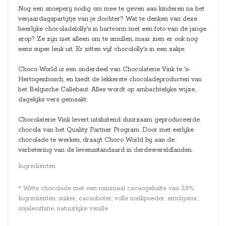
Nog een snoeperij nodig om mee te geven aan kinderen na het
verjaardagspartijtje van je dochter? Wat te denken van deze
heerlijke chocoladelolly's in hartvorm met een foto van de jarige
erop? Ze zijn niet alleen om te smullen, maar zien er ook nog
eens super leuk uit. Er zitten vijf chocololly's in een zakje.
Choco World is een onderdeel van Chocolaterie Vink te 's-
Hertogenbosch, en biedt de lekkerste chocoladeproducten van
het Belgische Callebaut. Alles wordt op ambachtelijke wijze,
dagelijks vers gemaakt.
Chocolaterie Vink levert uitsluitend duurzaam geproduceerde
chocola van het Quality Partner Program. Door met eerlijke
chocolade te werken, draagt Choco World bij aan de
verbetering van de levensstandaard in derdewereldlanden.
Ingrediënten
* Witte chocolade met een minimaal cacaogehalte van 28%.
Ingrediënten: suiker, cacaoboter, volle melkpoeder, emulgator,
sojalecithine, natuurlijke vanille.