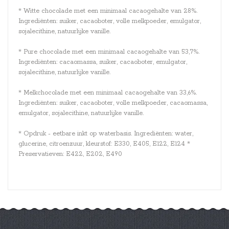
* Witte chocolade met een minimaal cacaogehalte van 28%.
Ingrediënten: suiker, cacaoboter, volle melkpoeder, emulgator,
sojalecithine, natuurlijke vanille.
* Pure chocolade met een minimaal cacaogehalte van 53,7%.
Ingrediënten: cacaomassa, suiker, cacaoboter, emulgator,
sojalecithine, natuurlijke vanille.
* Melkchocolade met een minimaal cacaogehalte van 33,6%.
Ingrediënten: suiker, cacaoboter, volle melkpoeder, cacaomassa,
emulgator, sojalecithine, natuurlijke vanille.
* Opdruk - eetbare inkt op waterbasis. Ingrediënten: water,
glucerine, citroenzuur, kleurstof: E330, E405, E122, E124 *
Preservatieven: E422, E202, E490