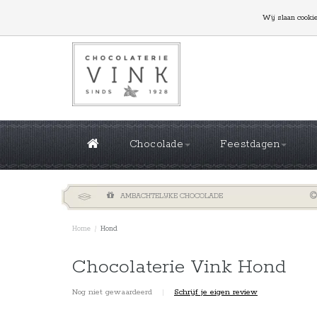
GROTE OPLAGES NODIG? NEEM CONTACT MET ONS
Wij slaan cooki
Chocolade
Feestdagen
AMBACHTELIJKE CHOCOLADE
Home
/
Hond
Chocolaterie Vink Hond
Nog niet gewaardeerd
|
Schrijf je eigen review