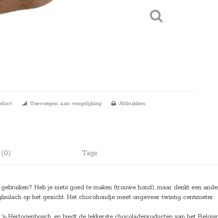
oduct
Toevoegen aan vergelijking
Afdrukken
 (0)
Tags
an gebruiken? Heb je niets goed te maken (trouwe hond), maar denkt een an
 glimlach op het gezicht. Het chocohondje meet ongeveer twintig centimeter
's-Hertogenbosch, en biedt de lekkerste chocoladeproducten van het Belgisch