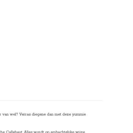
der van wel? Verras diegene dan met deze yummie
.
e Callebaut. Alles wordt op ambachtelijke wijze,