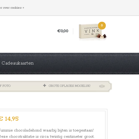
INLOGGEN
REGISTREREN
r over cookies »
0
€0,00
Cadeaukaarten
F FOTO
GROTE OPLAGES MOGELIJK!
€ 14,95
ummie chocoladehond waarbij bijten is toegestaan!
eze chocotraktatie is circa twintig centimeter groot.