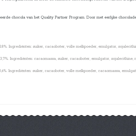
ceerde chocola van het Quality Partner Program. Door met eerlijke chocolad
 Ingrediënten: suiker, cacaoboter, volle melkpoeder, emulgator, sojalecithine
%. Ingrediënten: cacaomassa, suiker, cacaoboter, emulgator, sojalecithine, na
. Ingrediënten: suiker, cacaoboter, volle melkpoeder, cacaomassa, emulgator, 