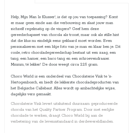
Help, Mijn Man Is Klusser!, is dat op jou van toepassing? Komt
er maar geen einde aan die verbouwing en slaat jouw man
zichzelf regelmatig op de vingers? Geef hem deze
gereedschapsset van chocola als troost, maar ook als stille hint
dat die klus nu eindelijk eens geklaard moet worden. Even
personaliseren met een blije foto van je man en klaar ben je. Dit
coole, retro chocoladegereedschap bestaat uit een zaag, een
tang, een hamer, een baco tang en een schroevendraaier.
Mmmm, té lekker! De doos weegt circa 225 gram.
Choco World is een onderdeel van Chocolaterie Vink te 's-
Hertogenbosch, en biedt de lekkerste chocoladeproducten van
het Belgische Callebaut. Alles wordt op ambachtelijke wijze,
dagelijks vers gemaakt.
Chocolaterie Vink levert uitsluitend duurzaam geproduceerde
chocola van het Quality Partner Program. Door met eerlijke
chocolade te werken, draagt Choco World bij aan de
verbetering van de levensstandaard in derdewereldlanden.