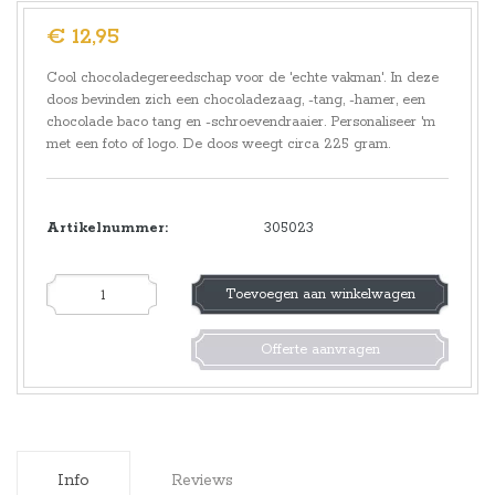
€ 12,95
Cool chocoladegereedschap voor de 'echte vakman'. In deze
doos bevinden zich een chocoladezaag, -tang, -hamer, een
chocolade baco tang en -schroevendraaier. Personaliseer 'm
met een foto of logo. De doos weegt circa 225 gram.
Artikelnummer:
305023
Toevoegen aan winkelwagen
Offerte aanvragen
Info
Reviews