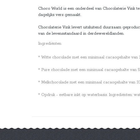
Choco World is een onderdeel van Chocolaterie Vink te 
dagelijks vers gemaakt.
Chocolaterie Vink levert uitsluitend duurzaam geprodu
van de levensstandaard in derdewereldlanden.
Ingrediënten
* Witte chocolade met een minimaal cacaogehalte van 28%.
* Pure chocolade met een minimaal cacaogehalte van 53,7
* Melkchocolade met een minimaal cacaogehalte van 33,6%
* Opdruk - eetbare inkt op waterbasis. Ingrediënten: wa