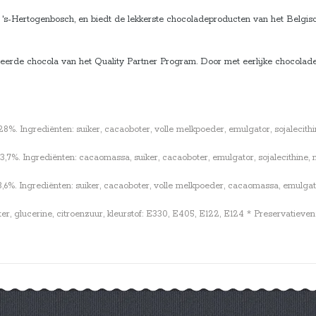
's-Hertogenbosch, en biedt de lekkerste chocoladeproducten van het Belgisch
ceerde chocola van het Quality Partner Program. Door met eerlijke chocolad
 Ingrediënten: suiker, cacaoboter, volle melkpoeder, emulgator, sojalecithine
%. Ingrediënten: cacaomassa, suiker, cacaoboter, emulgator, sojalecithine, na
. Ingrediënten: suiker, cacaoboter, volle melkpoeder, cacaomassa, emulgator, 
ter, glucerine, citroenzuur, kleurstof: E330, E405, E122, E124 * Preservatiev