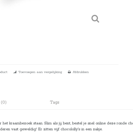
oduct
Toevoegen aan vergelijking
Afdrukken
 (0)
Tags
het kraambezoek staan. Slim als jij bent, bestel je snel online deze ronde ch
ren vast geweldig! Er zitten vijf chocololly's in een zakje.