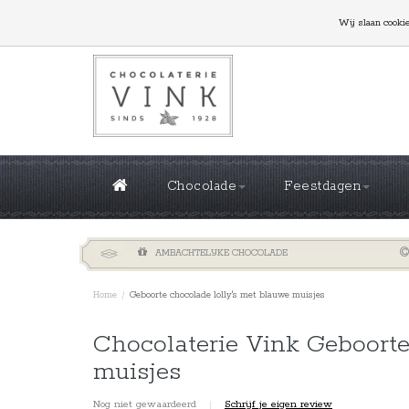
GROTE OPLAGES NODIG? NEEM CONTACT MET ONS
Wij slaan cooki
Chocolade
Feestdagen
AMBACHTELIJKE CHOCOLADE
Home
/
Geboorte chocolade lolly's met blauwe muisjes
Chocolaterie Vink Geboorte
muisjes
Nog niet gewaardeerd
|
Schrijf je eigen review