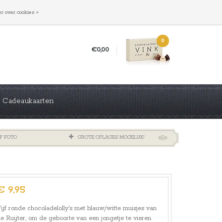
INLOGGEN
REGISTREREN
r over cookies »
0
€0,00
Cadeaukaarten
F FOTO
GROTE OPLAGES MOGELIJK!
€ 9,95
ijf ronde chocoladelolly's met blauw/witte muisjes van
e Ruijter, om de geboorte van een jongetje te vieren.