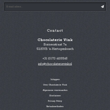
Contact
Chocolaterie Vink
Borneostraat 7a
5215VB 's-Hertogenbosch
+31 (0)73 6105565
info@chocolaterievink.nl
Inloggen
Over Chocolaterie Vink
Algemene voorwaarden
Disclaimer
Privacy Policy
Betaalmethoden