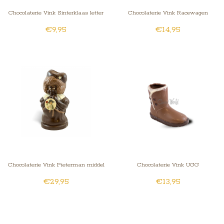
Chocolaterie Vink Sinterklaas letter
Chocolaterie Vink Racewagen
€9,95
€14,95
met foto
Chocolaterie Vink Pieterman middel
Chocolaterie Vink UGG
€29,95
€13,95
met foto