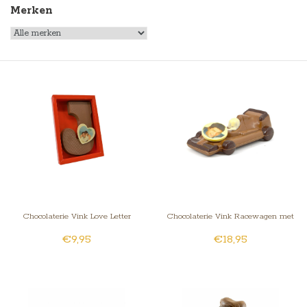
Merken
Chocolaterie Vink Love Letter
Chocolaterie Vink Racewagen met
€9,95
€18,95
foto