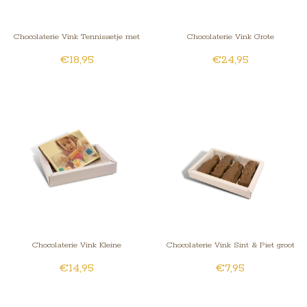
Chocolaterie Vink Tennissetje met
Chocolaterie Vink Grote
€18,95
€24,95
foto
chocoladekaart met foto
Chocolaterie Vink Kleine
Chocolaterie Vink Sint & Piet groot
€14,95
€7,95
chocoladekaart met foto