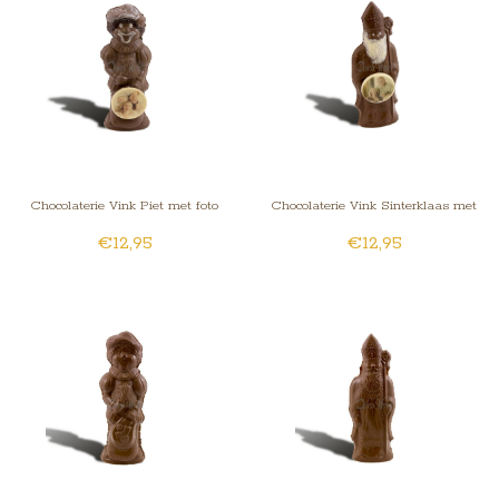
Chocolaterie Vink Piet met foto
Chocolaterie Vink Sinterklaas met
€12,95
€12,95
foto