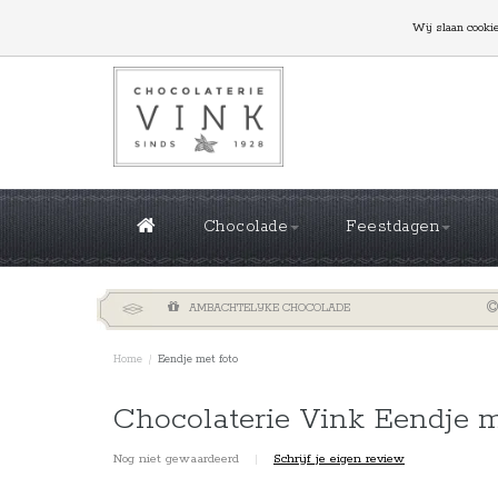
GROTE OPLAGES NODIG? NEEM CONTACT MET ONS
Wij slaan cooki
Chocolade
Feestdagen
AMBACHTELIJKE CHOCOLADE
Home
/
Eendje met foto
Chocolaterie Vink Eendje m
Nog niet gewaardeerd
|
Schrijf je eigen review