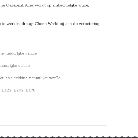
e Callebaut. Alles wordt op ambachtelijke wijze,
e te werken, draagt Choco World bij aan de verbetering
, natuurlijke vanille.
tuurlijke vanille.
sojalecithine, natuurlijke vanille.
en: E422, E202, E490