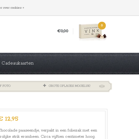
INLOGGEN
REGISTREREN
r over cookies »
0
€0,00
Cadeaukaarten
F FOTO
GROTE OPLAGES MOGELIJK!
€ 12,95
hocolade paaseendje, verpakt in een foliezak met een
rolijke strik eromheen. Circa vijftien centimeter hoog.