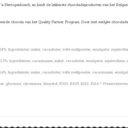
's-Hertogenbosch, en biedt de lekkerste chocoladeproducten van het Belgisch
ceerde chocola van het Quality Partner Program. Door met eerlijke chocolad
 Ingrediënten: suiker, cacaoboter, volle melkpoeder, emulgator, sojalecithine
%. Ingrediënten: cacaomassa, suiker, cacaoboter, emulgator, sojalecithine, na
. Ingrediënten: suiker, cacaoboter, volle melkpoeder, cacaomassa, emulgator, 
ter, glucerine, citroenzuur, kleurstof: E330, E405, E122, E124 * Preservatiev