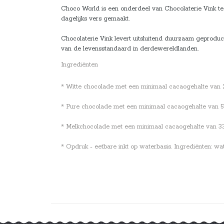
Choco World is een onderdeel van Chocolaterie Vink te 
dagelijks vers gemaakt.
Chocolaterie Vink levert uitsluitend duurzaam geprodu
van de levensstandaard in derdewereldlanden.
Ingrediënten
* Witte chocolade met een minimaal cacaogehalte van 28%.
* Pure chocolade met een minimaal cacaogehalte van 53,7
* Melkchocolade met een minimaal cacaogehalte van 33,6%
* Opdruk - eetbare inkt op waterbasis. Ingrediënten: wa