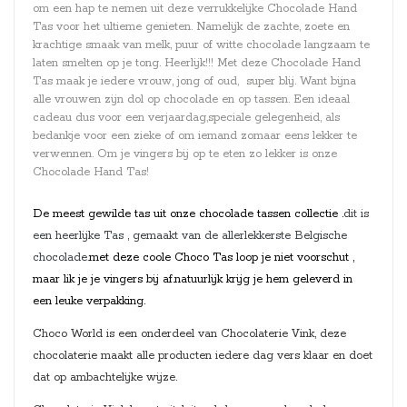
om een hap te nemen uit deze verrukkelijke Chocolade Hand
Tas voor het ultieme genieten. Namelijk de zachte, zoete en
krachtige smaak van melk, puur of witte chocolade langzaam te
laten smelten op je tong. Heerlijk!!! Met deze Chocolade Hand
Tas maak je iedere vrouw, jong of oud, super blij. Want bijna
alle vrouwen zijn dol op chocolade en op tassen. Een ideaal
cadeau dus voor een verjaardag,speciale gelegenheid, als
bedankje voor een zieke of om iemand zomaar eens lekker te
verwennen. Om je vingers bij op te eten zo lekker is onze
Chocolade Hand Tas!
De meest gewilde tas uit onze chocolade tassen collectie .
dit is
een heerlijke Tas , gemaakt van de allerlekkerste Belgische
chocolade.
met deze coole Choco Tas loop je niet voorschut ,
maar lik je je vingers bij af.
natuurlijk krijg je hem geleverd in
een leuke verpakking.
Choco World is een onderdeel van Chocolaterie Vink, deze
chocolaterie maakt alle producten iedere dag vers klaar en doet
dat op ambachtelijke wijze.