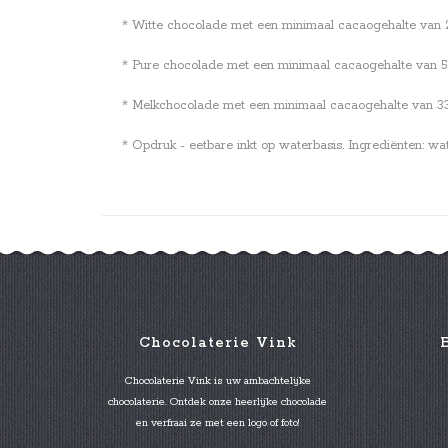
* Witte chocolade met een minimaal cacaogehalte van 28%.
* Pure chocolade met een minimaal cacaogehalte van 53,7
* Melkchocolade met een minimaal cacaogehalte van 33,6%
* Opdruk - eetbare inkt op waterbasis. Ingrediënten: wa
Chocolaterie Vink
Chocolaterie Vink is uw ambachtelijke
chocolaterie. Ontdek onze heerlijke chocolade
en verfraai ze met een logo of foto!