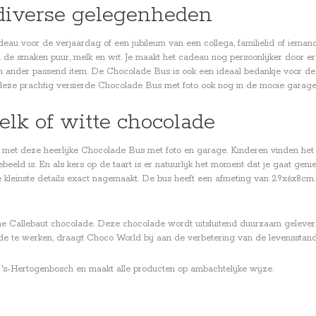
 diverse gelegenheden
au voor de verjaardag of een jubileum van een collega, familielid of iemand
in de smaken puur, melk en wit. Je maakt het cadeau nog persoonlijker door e
 een ander passend item. De Chocolade Bus is ook een ideaal bedankje voor de vr
 deze prachtig versierde Chocolade Bus met foto ook nog in de mooie garage
elk of witte chocolade
en met deze heerlijke Chocolade Bus met foto en garage. Kinderen vinden het
ebeeld is. En als kers op de taart is er natuurlijk het moment dat je gaat g
e kleinste details exact nagemaakt. De bus heeft een afmeting van 29x6x8cm. 
che Callebaut chocolade. Deze chocolade wordt uitsluitend duurzaam gele
ade te werken, draagt Choco World bij aan de verbetering van de levensstan
 's-Hertogenbosch en maakt alle producten op ambachtelijke wijze.