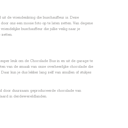
 uit de vriendenkring die buschauffeur is. Deze
r door ons een mooie foto op te laten zetten. Van degene
iendelijke buschauffeur die jullie veilig naar je
 zetten.
 super leuk om de Chocolade Bus in en uit de garage te
enieten van de smaak van onze overheerlijke chocolade die
Daar kun je dus lekker lang zelf van smullen of stukjes
verd door duurzaam geproduceerde chocolade van
daard in derdewereldlanden.