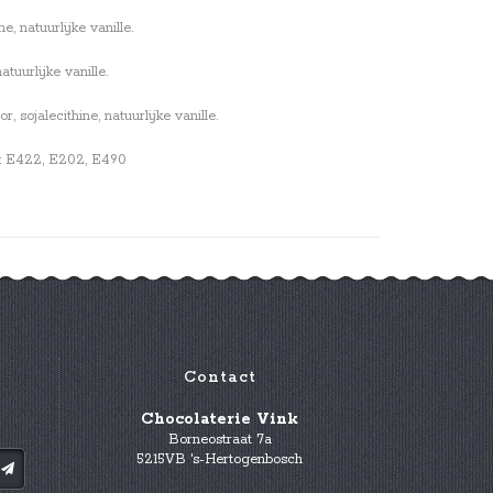
, natuurlijke vanille.
tuurlijke vanille.
sojalecithine, natuurlijke vanille.
en: E422, E202, E490
Contact
Chocolaterie Vink
Borneostraat 7a
5215VB 's-Hertogenbosch