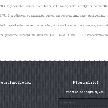
 Ingrediënten: suiker, cacaoboter, volle melkpoeder, emulgator, sojalecithine
%. Ingrediënten: cacaomassa, suiker, cacaoboter, emulgator, sojalecithine, na
. Ingrediënten: suiker, cacaoboter, volle melkpoeder, cacaomassa, emulgator, 
ter, glucerine, citroenzuur, kleurstof: E330, E405, E122, E124 * Preservatiev
Betaalmethoden
Nieuwsbrief
Wilt u op de hoogte blijven?