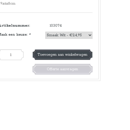
29x6x8cm
Artikelnummer:
103074
Maak een keuze:
*
Toevoegen aan winkelwagen
Offerte aanvragen