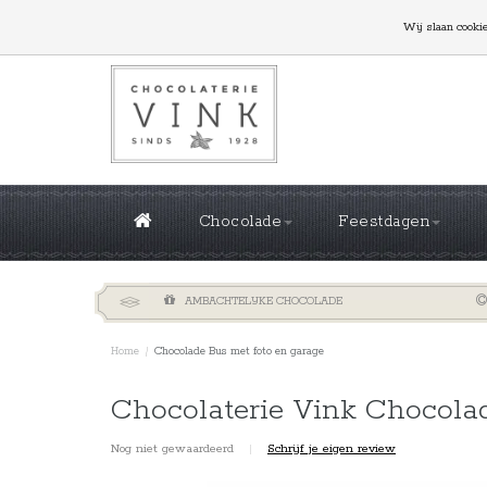
GROTE OPLAGES NODIG? NEEM CONTACT MET ONS
Wij slaan cooki
Chocolade
Feestdagen
AMBACHTELIJKE CHOCOLADE
Home
/
Chocolade Bus met foto en garage
Chocolaterie Vink Chocola
Nog niet gewaardeerd
|
Schrijf je eigen review