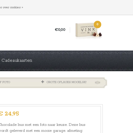
INLOGGEN
REGISTREREN
r over cookies »
0
€0,00
Cadeaukaarten
F FOTO
GROTE OPLAGES MOGELIJK!
€ 24,95
hocolade bus met een foto naar keuze. Deze bus
ordt geleverd met een mooie garage. afmeting: