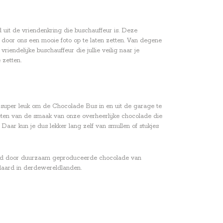
 uit de vriendenkring die buschauffeur is. Deze
r door ons een mooie foto op te laten zetten. Van degene
iendelijke buschauffeur die jullie veilig naar je
 zetten.
 super leuk om de Chocolade Bus in en uit de garage te
enieten van de smaak van onze overheerlijke chocolade die
Daar kun je dus lekker lang zelf van smullen of stukjes
verd door duurzaam geproduceerde chocolade van
daard in derdewereldlanden.