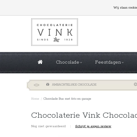
GROTE OPLAGES NODIG? NEEM CONTACT MET ONS
Wij slaan cooki
Chocolade
Feestdagen
AMBACHTELIJKE CHOCOLADE
Home
/
Chocolade Bus met foto en garage
Chocolaterie Vink Chocola
Nog niet gewaardeerd
|
Schrijf je eigen review