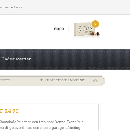
INLOGGEN
REGISTREREN
r over cookies »
0
€0,00
Cadeaukaarten
F FOTO
GROTE OPLAGES MOGELIJK!
€ 24,95
hocolade bus met een foto naar keuze. Deze bus
ordt geleverd met een mooie garage. afmeting: