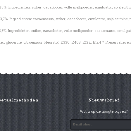
 Ingrediënten: suiker, cacaoboter, volle melkpoeder, emulgator, sojalecithine
%. Ingrediënten: cacaomassa, suiker, cacaoboter, emulgator, sojalecithine, na
. Ingrediënten: suiker, cacaoboter, volle melkpoeder, cacaomassa, emulgator, 
ter, glucerine, citroenzuur, kleurstof: E330, E405, E122, E124 * Preservatiev
Betaalmethoden
Nieuwsbrief
Wilt u op de hoogte blijven?