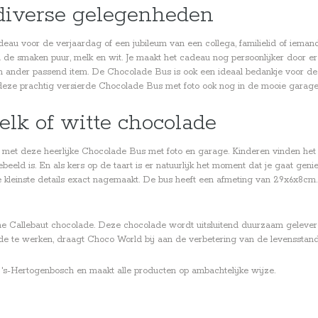
 diverse gelegenheden
au voor de verjaardag of een jubileum van een collega, familielid of iemand
in de smaken puur, melk en wit. Je maakt het cadeau nog persoonlijker door e
 een ander passend item. De Chocolade Bus is ook een ideaal bedankje voor de vr
 deze prachtig versierde Chocolade Bus met foto ook nog in de mooie garage
elk of witte chocolade
en met deze heerlijke Chocolade Bus met foto en garage. Kinderen vinden het
ebeeld is. En als kers op de taart is er natuurlijk het moment dat je gaat g
e kleinste details exact nagemaakt. De bus heeft een afmeting van 29x6x8cm. 
che Callebaut chocolade. Deze chocolade wordt uitsluitend duurzaam gele
ade te werken, draagt Choco World bij aan de verbetering van de levensstan
 's-Hertogenbosch en maakt alle producten op ambachtelijke wijze.