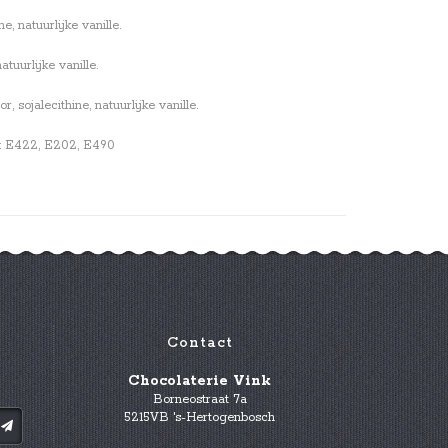
, natuurlijke vanille.
tuurlijke vanille.
sojalecithine, natuurlijke vanille.
en: E422, E202, E490
Contact
Chocolaterie Vink
Borneostraat 7a
5215VB 's-Hertogenbosch