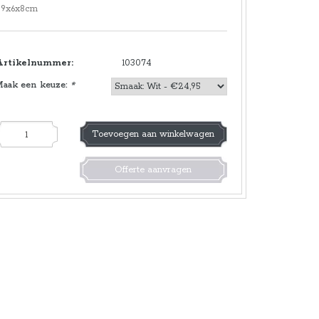
29x6x8cm
Artikelnummer:
103074
Maak een keuze:
*
Toevoegen aan winkelwagen
Offerte aanvragen