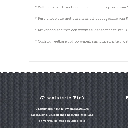
* Witte chocolade met een minimaal cacaogehalte van 28%.
* Pure chocolade met een minimaal cacaogehalte van 53,7
* Melkchocolade met een minimaal cacaogehalte van 33,6%
* Opdruk - eetbare inkt op waterbasis. Ingrediënten: wa
Chocolaterie Vink
Chocolaterie Vink is uw ambachtelijke
chocolaterie. Ontdek onze heerlijke chocolade
en verfraai ze met een logo of foto!