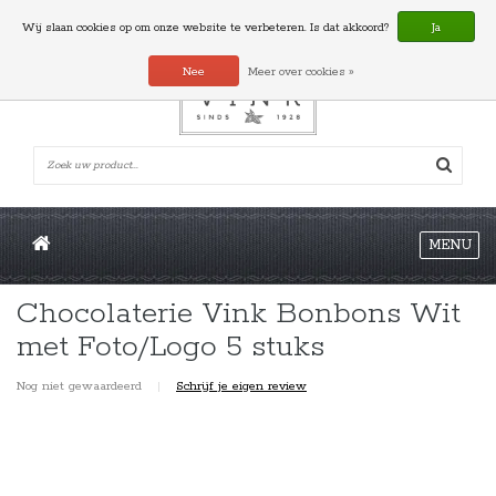
0 Artikelen
Wij slaan cookies op om onze website te verbeteren. Is dat akkoord?
Ja
Nee
Meer over cookies »
MENU
Chocolaterie Vink Bonbons Wit
met Foto/Logo 5 stuks
Nog niet gewaardeerd
|
Schrijf je eigen review