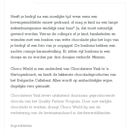
Heeft je bedrijf na een moeilijke tijd weer eens een
bovengemiddelde omzet gedraaid, of mag je kind na een lange
ziekenhuisopname eindelijk naar huis? Ja, dat moet natuurlijk
gevierd worden. Verras de collega's of je kind, familieleden en
vrienden met een bonbon van witte chocolade plús het logo van
je bedrijf of een foto van je oogappel. De bonbons hebben een
zachte, romige karamelvulling. Er zitten vijf bonbons in een
doosje en ze worden per drie doosjes verkocht. Mmmm.
Choco World is een onderdeel van Chocolaterie Vink te 's-
Hertogenbosch, en biedt de lekkerste chocoladeproducten van
het Belgische Callebaut. Alles wordt op ambachtelijke wijze,
dagelijks vers gemaakt.
Chocolaterie Vink levert uitsluitend duurzaam geproduceerde
chocola van het Quality Partner Program. Door met eerlijke
chocolade te werken, draagt Choco World bij aan de
verbetering van de levensstandaard in derdewereldlanden.
Ingrediënten