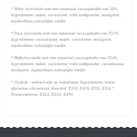
* Witte chocolade met een minimaal cacaogehalte van 28%.
Ingrediënten: suiker, cacaoboter, volle melkpoeder, emulgator,
sojalecithine, natuurlijke vanille.
* Pure chocolade met een minimaal cacaogehalte van 53,7%.
Ingrediënten: cacaomassa, suiker, cacaoboter, emulgator,
sojalecithine, natuurlijke vanille.
* Melkchocolade met een minimaal cacaogehalte van 33,6%.
Ingrediënten: suiker, cacaoboter, volle melkpoeder, cacaomassa,
emulgator, sojalecithine, natuurlijke vanille.
* Opdruk - eetbare inkt op waterbasis. Ingrediënten: water,
glucerine, citroenzuur, kleurstof: E330, E405, E122, E124 *
Preservatieven: E422, E202, E490