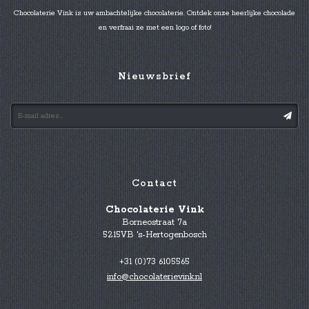
Chocolaterie Vink is uw ambachtelijke chocolaterie. Ontdek onze heerlijke chocolade
en verfraai ze met een logo of foto!
Nieuwsbrief
Contact
Chocolaterie Vink
Borneostraat 7a
5215VB 's-Hertogenbosch
+31 (0)73 6105565
info@chocolaterievink.nl