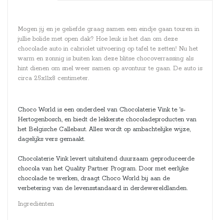
Mogen jij en je geliefde graag samen een eindje gaan touren in
jullie bolide met open dak? Hoe leuk is het dan om deze
chocolade auto in cabriolet uitvoering op tafel te zetten! Nu het
warm en zonnig is buiten kan deze blitse chocoverrassing als
hint dienen om snel weer samen op avontuur te gaan. De auto is
circa 25x11x8 centimeter.
Choco World is een onderdeel van Chocolaterie Vink te 's-
Hertogenbosch, en biedt de lekkerste chocoladeproducten van
het Belgische Callebaut. Alles wordt op ambachtelijke wijze,
dagelijks vers gemaakt.
Chocolaterie Vink levert uitsluitend duurzaam geproduceerde
chocola van het Quality Partner Program. Door met eerlijke
chocolade te werken, draagt Choco World bij aan de
verbetering van de levensstandaard in derdewereldlanden.
Ingrediënten