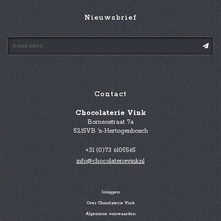
Nieuwsbrief
Contact
Chocolaterie Vink
Borneostraat 7a
5215VB 's-Hertogenbosch
+31 (0)73 6105565
info@chocolaterievink.nl
Inloggen
Over Chocolaterie Vink
Algemene voorwaarden