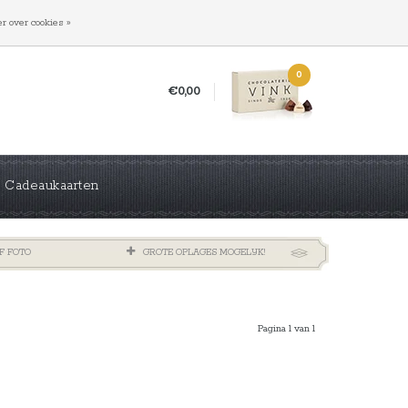
INLOGGEN
REGISTREREN
r over cookies »
0
€0,00
Cadeaukaarten
F FOTO
GROTE OPLAGES MOGELIJK!
Pagina 1 van 1