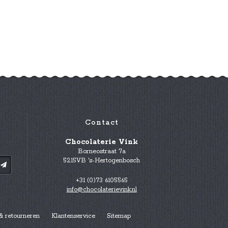
Contact
Chocolaterie Vink
Borneostraat 7a
5215VB 's-Hertogenbosch
+31 (0)73 6105565
info@chocolaterievink.nl
& retourneren
Klantenservice
Sitemap