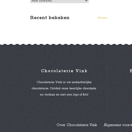
Recent bekeken
Wissen
Chocolaterie Vink
Chocolaterie Vink is uw ambachtelijke
chocolaterie. Ontdek onze heerlijke chocolade
en verfraai ze met een logo of foto!
Over Chocolaterie Vink
Algemene voor