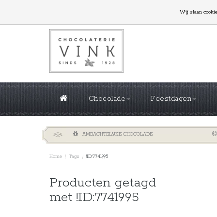
GROTE OPLAGES NODIG? NEEM CONTACT MET ONS
Wij slaan cooki
Chocolade
Feestdagen
AMBACHTELIJKE CHOCOLADE
Home
/
Tags
/
!ID:7741995
Sorteren 
Producten getagd
met !ID:7741995