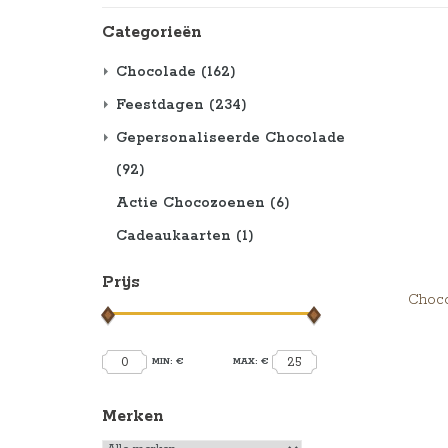
Categorieën
Chocolade
(162)
Feestdagen
(234)
Gepersonaliseerde Chocolade
(92)
Actie Chocozoenen
(6)
Cadeaukaarten
(1)
Prijs
Choco
0
25
MIN: €
MAX: €
Merken