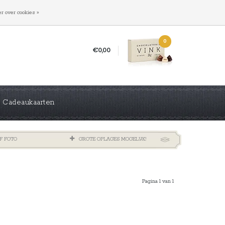
INLOGGEN
REGISTREREN
r over cookies »
0
€0,00
Cadeaukaarten
F FOTO
GROTE OPLAGES MOGELIJK!
Pagina 1 van 1