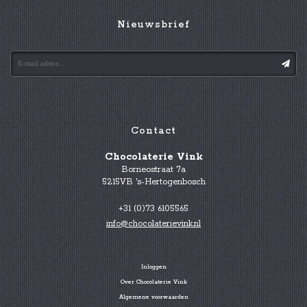
Nieuwsbrief
Contact
Chocolaterie Vink
Borneostraat 7a
5215VB 's-Hertogenbosch
+31 (0)73 6105565
info@chocolaterievink.nl
Inloggen
Over Chocolaterie Vink
Algemene voorwaarden