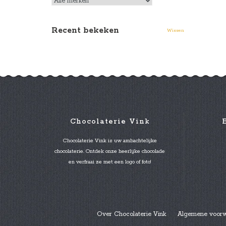
Recent bekeken
Wissen
Chocolaterie Vink
Chocolaterie Vink is uw ambachtelijke
chocolaterie. Ontdek onze heerlijke chocolade
en verfraai ze met een logo of foto!
Over Chocolaterie Vink
Algemene voor