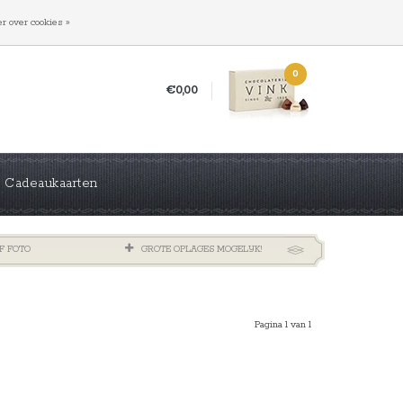
INLOGGEN
REGISTREREN
r over cookies »
0
€0,00
Cadeaukaarten
F FOTO
GROTE OPLAGES MOGELIJK!
Pagina 1 van 1