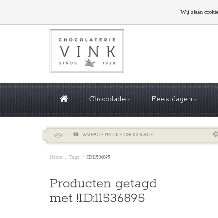
GROTE OPLAGES NODIG? NEEM CONTACT MET ONS
Wij slaan cooki
Chocolade
Feestdagen
AMBACHTELIJKE CHOCOLADE
Home
/
Tags
/
!ID:11536895
Sorteren 
Producten getagd
met !ID:11536895