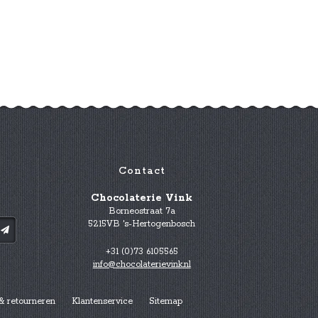
Contact
Chocolaterie Vink
Borneostraat 7a
5215VB 's-Hertogenbosch
+31 (0)73 6105565
info@chocolaterievink.nl
& retourneren
Klantenservice
Sitemap