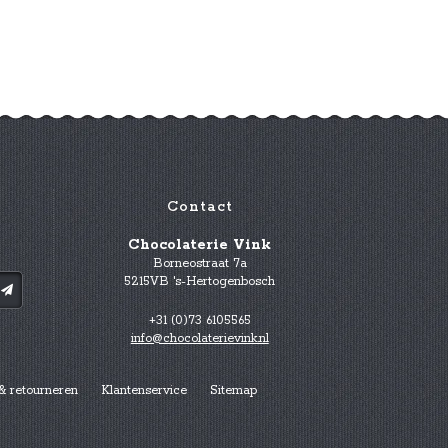
Contact
Chocolaterie Vink
Borneostraat 7a
5215VB 's-Hertogenbosch
+31 (0)73 6105565
info@chocolaterievink.nl
& retourneren
Klantenservice
Sitemap