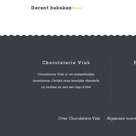
Recent bekeken
Wissen
Chocolaterie Vink
Chocolaterie Vink is uw ambachtelijke
chocolaterie. Ontdek onze heerlijke chocolade
en verfraai ze met een logo of foto!
Over Chocolaterie Vink
Algemene voor