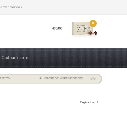
INLOGGEN
REGISTREREN
r over cookies »
0
€0,00
Cadeaukaarten
F FOTO
GROTE OPLAGES MOGELIJK!
Pagina 1 van 1