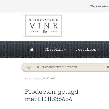
GROTE OPLAGES NODIG? NEEM CONTACT MET ONS
Wij slaan cooki
Chocolade
Feestdagen
AMBACHTELIJKE CHOCOLADE
Home
/
Tags
/
!ID:11536656
Sorteren 
Producten getagd
met !ID:11536656