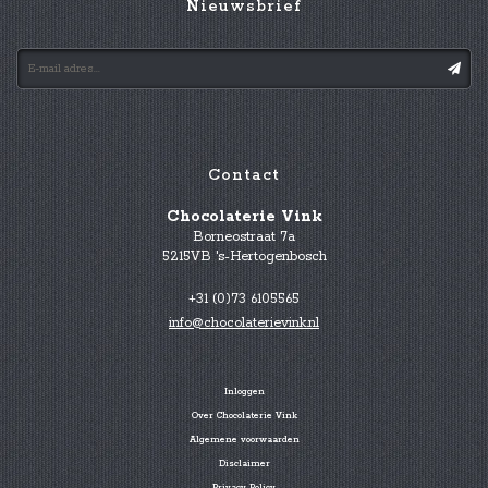
Nieuwsbrief
Contact
Chocolaterie Vink
Borneostraat 7a
5215VB 's-Hertogenbosch
+31 (0)73 6105565
info@chocolaterievink.nl
Inloggen
Over Chocolaterie Vink
Algemene voorwaarden
Disclaimer