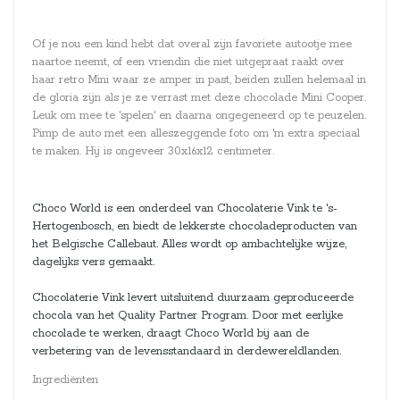
Of je nou een kind hebt dat overal zijn favoriete autootje mee
naartoe neemt, of een vriendin die niet uitgepraat raakt over
haar retro Mini waar ze amper in past, beiden zullen helemaal in
de gloria zijn als je ze verrast met deze chocolade Mini Cooper.
Leuk om mee te 'spelen' en daarna ongegeneerd op te peuzelen.
Pimp de auto met een alleszeggende foto om 'm extra speciaal
te maken. Hij is ongeveer 30x16x12 centimeter.
Choco World is een onderdeel van Chocolaterie Vink te 's-
Hertogenbosch, en biedt de lekkerste chocoladeproducten van
het Belgische Callebaut. Alles wordt op ambachtelijke wijze,
dagelijks vers gemaakt.
Chocolaterie Vink levert uitsluitend duurzaam geproduceerde
chocola van het Quality Partner Program. Door met eerlijke
chocolade te werken, draagt Choco World bij aan de
verbetering van de levensstandaard in derdewereldlanden.
Ingrediënten