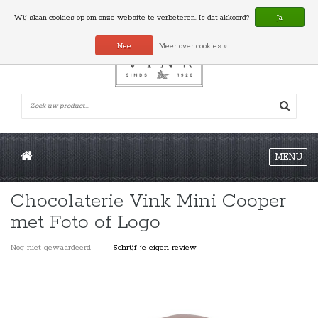
0 Artikelen
Wij slaan cookies op om onze website te verbeteren. Is dat akkoord?
Ja
Nee
Meer over cookies »
MENU
Chocolaterie Vink Mini Cooper
met Foto of Logo
Nog niet gewaardeerd
|
Schrijf je eigen review