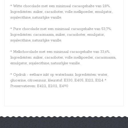
* Witte chocolade met een minimaal cacaogehalte van 28%.
Ingrediënten: suiker, cacaoboter, volle melkpoeder, emulgator,
sojalecithine, natuurlijke vanille.
* Pure chocolade met een minimaal cacaogehalte van 53,7%.
Ingrediënten: cacaomassa, suiker, cacaoboter, emulgator,
sojalecithine, natuurlijke vanille.
* Melkchocolade met een minimaal cacaogehalte van 33,6%.
Ingrediënten: suiker, cacaoboter, volle melkpoeder, cacaomassa,
emulgator, sojalecithine, natuurlijke vanille.
* Opdruk - eetbare inkt op waterbasis. Ingrediënten: water,
glucerine, citroenzuur, kleurstof: E330, E405, E122, E124 *
Preservatieven: E422, E202, E490