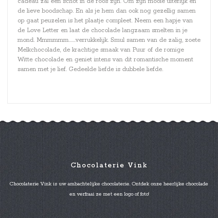
cadeau zal een schot in de roos zijn. Om zijn mooie uiterlijk en
de lieve boodschap. En als je hem dan ook nog gezellig samen
op gaat peuzelen is het plaatje compleet. Neem een hapje van
de Love Letter en laat de chocolade langzaam smelten in je
mond. Mmmmmm…….verrukkelijk. Smul samen van de zalig, zoete
Melkchocolade, de krachtige smaak van Puur of de romige
Witte chocolade en geniet intens van dit romantische moment
samen met je lief. Gedeelde liefde is dubbele liefde.
Chocolaterie Vink
Chocolaterie Vink is uw ambachtelijke chocolaterie. Ontdek onze heerlijke chocolade
en verfraai ze met een logo of foto!