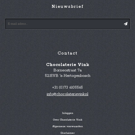
Nieuwsbrief
Contact
Chocolaterie Vink
Borneostraat 7a
5215VB 's-Hertogenbosch
+31 (0)73 6105565
info@chocolaterievink.nl
Inloggen
Over Chocolaterie Vink
Algemene voorwaarden
Disclaimer