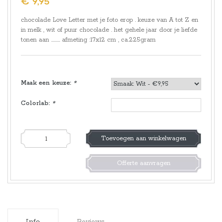
€ 9,95
chocolade Love Letter met je foto erop . keuze van A tot Z en
in melk , wit of puur chocolade . het gehele jaar door je liefde
tonen aan ......... afmeting :17x12 cm , ca.225gram
Maak een keuze:
*
Colorlab:
*
Toevoegen aan winkelwagen
Offerte aanvragen
Info
Reviews