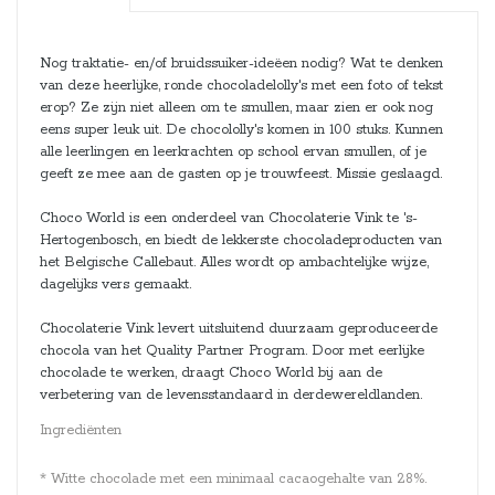
Nog traktatie- en/of bruidssuiker-ideëen nodig? Wat te denken
van deze heerlijke, ronde chocoladelolly's met een foto of tekst
erop? Ze zijn niet alleen om te smullen, maar zien er ook nog
eens super leuk uit. De chocololly's komen in 100 stuks. Kunnen
alle leerlingen en leerkrachten op school ervan smullen, of je
geeft ze mee aan de gasten op je trouwfeest. Missie geslaagd.
Choco World is een onderdeel van Chocolaterie Vink te 's-
Hertogenbosch, en biedt de lekkerste chocoladeproducten van
het Belgische Callebaut. Alles wordt op ambachtelijke wijze,
dagelijks vers gemaakt.
Chocolaterie Vink levert uitsluitend duurzaam geproduceerde
chocola van het Quality Partner Program. Door met eerlijke
chocolade te werken, draagt Choco World bij aan de
verbetering van de levensstandaard in derdewereldlanden.
Ingrediënten
* Witte chocolade met een minimaal cacaogehalte van 28%.