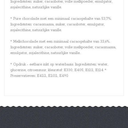
Ingrediënten: suiker, cacaoboter, volle melkpoeder, emulgator,
sojalecithine, natuurlijke vanille.
* Pure chocolade met een minimaal cacaogehalte van 53,7%.
Ingrediënten: cacaomassa, suiker, cacaoboter, emulgator,
sojalecithine, natuurlijke vanille.
* Melkchocolade met een minimaal cacaogehalte van 33,6%.
Ingrediënten: suiker, cacaoboter, volle melkpoeder, cacaomassa,
emulgator, sojalecithine, natuurlijke vanille.
* Opdruk - eetbare inkt op waterbasis. Ingrediënten: water,
glucerine, citroenzuur, kleurstof: E330, E405, E122, E124 *
Preservatieven: E422, E202, E490